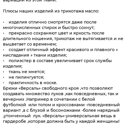
вариаций из этой ткани.
Плюсы наших изделий из трикотажа масло:
• изделия отлично смотрятся даже после
многочисленных стирок и быстро сохнут;
• прекрасно сохраняют цвет и яркость после
длительного ношения, трикотаж не вытягивается и не
выцветает со временем;
• создает отличный эффект красивого и плавного «
ниспадания » ткани изделия;
• полиэстер в составе увеличивает срок службы
изделия;
• ткань не мнется;
• не пилингуется;
• практичность в носке.
Брюки «Версаль» свободного кроя ,что позволяют
создавать множество луков ,как повседневных, так и
вечерних .Например в сочетании с белой
футболкой или топом и кроссовками -повседневный
вариант ,а с блузой и босоножками -более нарядный
,утонченный лук. «Версаль»-универсальная вещь в
гардеробе ,которая должна быть у каждой женщины!