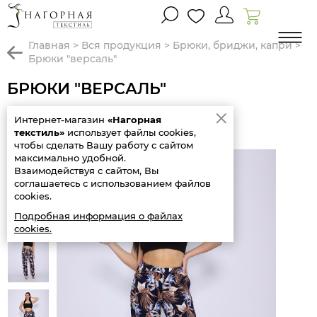
главная
>
вся продукция
>
брюки, бриджи, капри
>
брюки "версаль"
БРЮКИ "ВЕРСАЛЬ"
Предыдущий
Интернет-магазин
«Нагорная
товар
текстиль»
использует файлы cookies,
чтобы сделать Вашу работу с сайтом
максимально удобной.
SALE
Взаимодействуя с сайтом, Вы
52
%
соглашаетесь с использованием файлов
cookies.
Подробная информация о файлах
cookies.