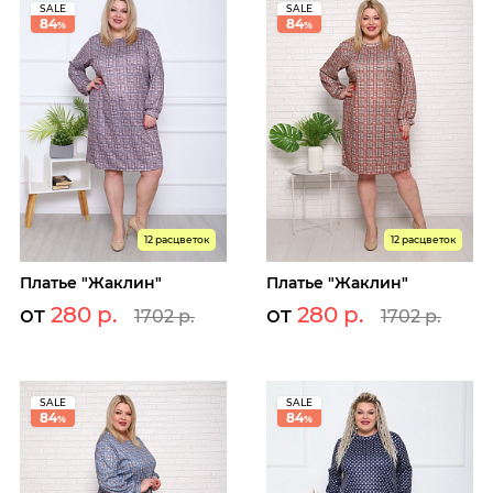
SALE
SALE
84
84
%
%
12 расцветок
12 расцветок
Платье "Жаклин"
Платье "Жаклин"
от
280 р.
от
280 р.
1702 р.
1702 р.
SALE
SALE
84
84
%
%