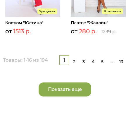
5 расцветок
12 расцветок
Костюм "Юстина"
Платье "Жаклин"
от
1513 р.
от
280 р.
1239 р.
1
Товары: 1-16 из 194
2
3
4
5
...
13
Показать еще