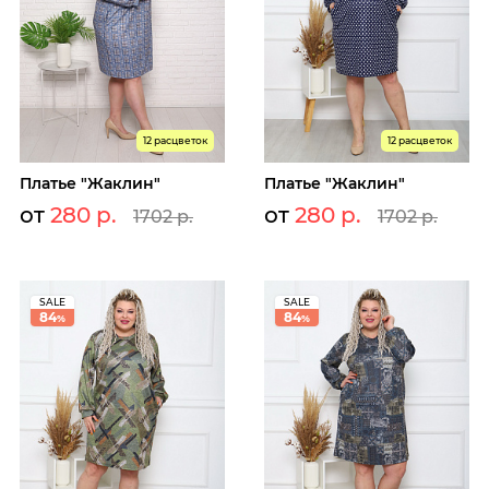
12 расцветок
12 расцветок
Платье "Жаклин"
Платье "Жаклин"
от
280 р.
от
280 р.
1702 р.
1702 р.
SALE
SALE
84
84
%
%