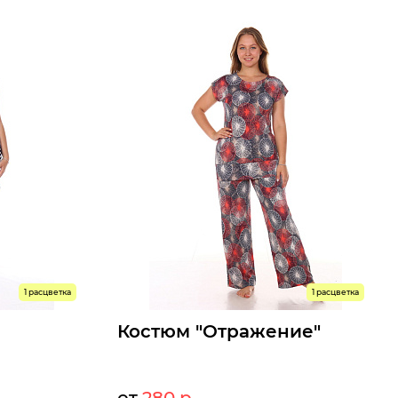
0 р.
712 р.
Опт:
Размеры доступны к заказу
0
62
48
50
52
54
56
58
Быстрый заказ
1 расцветка
1 расцветка
Костюм "Отражение"