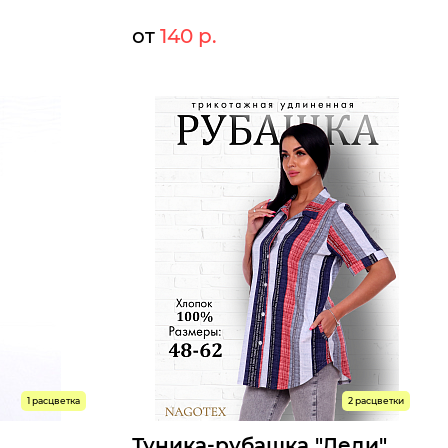
от
140 р.
2 р.
140 р.
Мелкий опт:
2 р.
140 р.
Опт:
Размеры доступны к заказу
6
58
60
44
46
48
50
52
54
56
58
60
62
Быстрый заказ
1 расцветка
2 расцветки
Туника-рубашка "Леди"