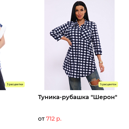
3 расцветки
5 расцветок
Туника-рубашка "Шерон"
от
712 р.
2 р.
774 р.
Мелкий опт: