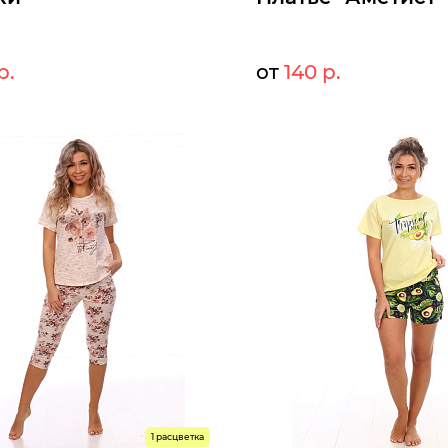
р.
от
140 р.
196 р.
14
т:
Мелкий опт:
196 р.
14
Опт:
оступны к заказу
Размеры доступны к заказу
48
50
52
54
56
58
60
62
46
48
50
52
54
56
5
ыстрый заказ
Быстрый заказ
1 расцветка