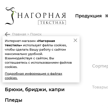
Продукция
главная
>
поиск
Интернет-магазин
«Нагорная
ПОИСК
текстиль»
использует файлы cookies,
чтобы сделать Вашу работу с сайтом
максимально удобной.
вся продукция
Взаимодействуя с сайтом, Вы
соглашаетесь с использованием файлов
Сортир
cookies.
новинки
Подробная информация о файлах
cookies.
распродажа
Товары: 
брюки, бриджи, капри
пледы