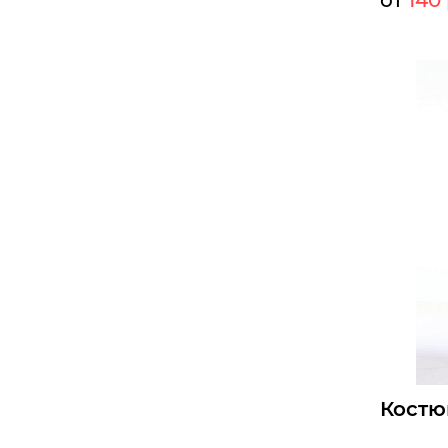
от
140 
Мелкий оп
Опт:
Размеры д
44
46
Б
Костю