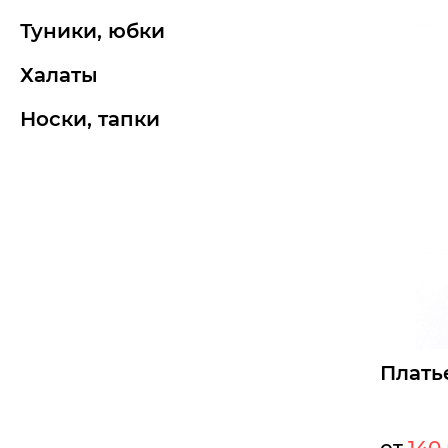
Опт:
туники, юбки
Размеры д
халаты
48
50
носки, тапки
Б
Плать