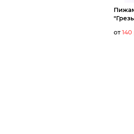
Пижам
"Грез
от
140 
Мелкий оп
Опт:
Размеры д
42
44
Б