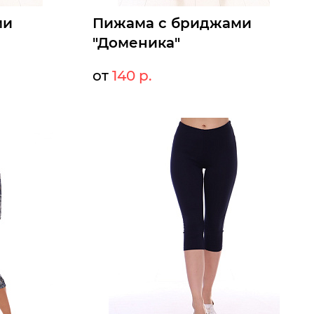
ми
Пижама с бриджами
"Доменика"
от
140 р.
0 р.
140 р.
Мелкий опт:
0 р.
140 р.
Опт:
Размеры доступны к заказу
42
44
46
48
50
52
Быстрый заказ