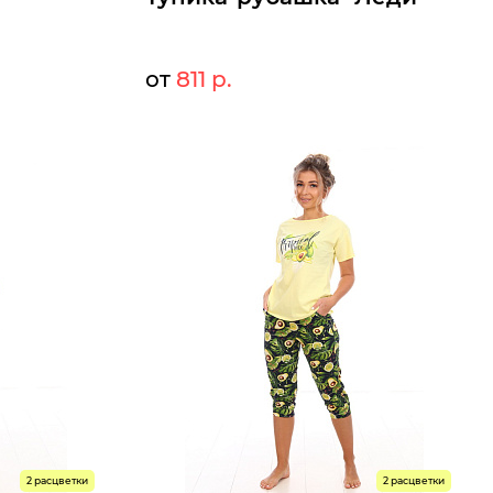
от
811 р.
0 р.
882 р.
Мелкий опт:
0 р.
811 р.
Опт:
Размеры доступны к заказу
8
60
48
50
52
54
56
58
60
62
Быстрый заказ
2 расцветки
2 расцветки