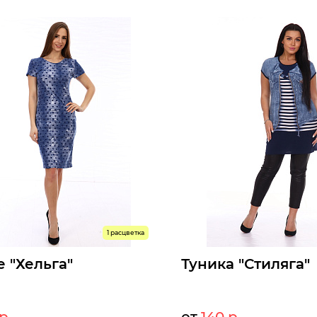
830 р.
83
Опт:
оступны к заказу
Размеры доступны к заказу
52
54
56
58
60
62
48
50
52
54
56
58
6
ыстрый заказ
Быстрый заказ
1 расцветка
е "Хельга"
Туника "Стиляга"