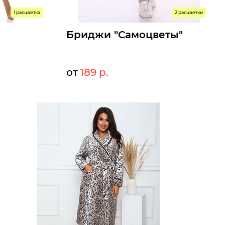
1 расцветка
2 расцветки
Бриджи "Самоцветы"
от
189 р.
0 р.
189 р.
Мелкий опт:
0 р.
189 р.
Опт:
Размеры доступны к заказу
44
46
48
50
52
54
56
58
60
62
Быстрый заказ