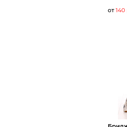
от
140 
Мелкий оп
Опт:
Размеры д
42
44
Б
Брид