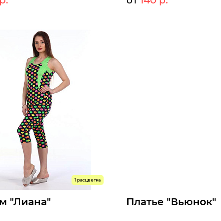
р.
от
140 р.
140 р.
14
т:
Мелкий опт:
140 р.
14
Опт:
оступны к заказу
Размеры доступны к заказу
48
50
52
54
44
46
48
50
52
54
ыстрый заказ
Быстрый заказ
1 расцветка
м "Лиана"
Платье "Вьюнок"