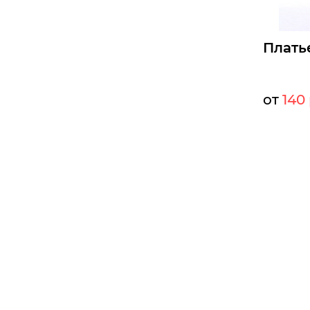
Плать
от
140 
Мелкий оп
Опт:
Размеры д
46
48
Б