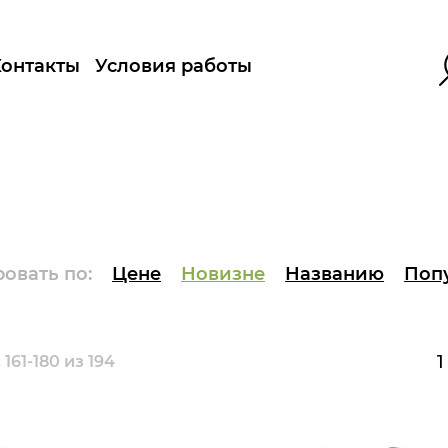
Контакты
Условия работы
овать по:
Цене
Новизне
Названию
Поп
1
161-180 из 194