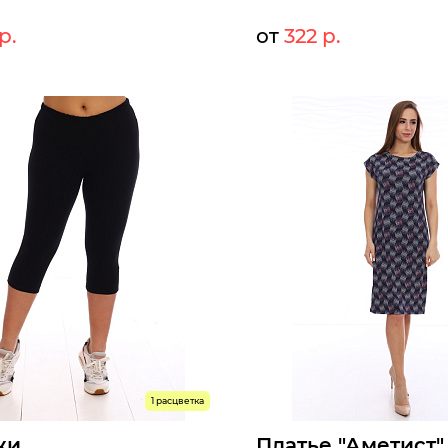
р.
от
322 р.
140 р.
32
т:
Мелкий опт:
140 р.
32
Опт:
оступны к заказу
Размеры доступны к заказу
46
48
50
52
44
46
48
50
52
54
5
62
ыстрый заказ
Быстрый заказ
1 расцветка
жи
Платье "Аметист"