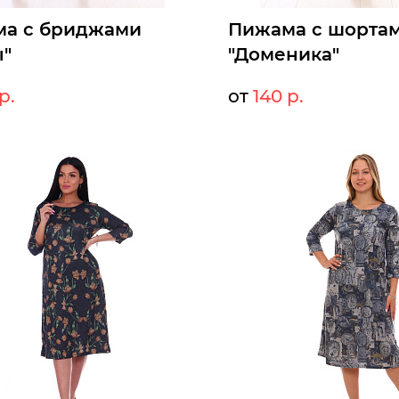
а с бриджами
Пижама с шорта
ы"
"Доменика"
р.
от
140 р.
140 р.
14
т:
Мелкий опт:
140 р.
14
Опт:
оступны к заказу
Размеры доступны к заказу
46
48
50
52
42
44
46
48
50
52
ыстрый заказ
Быстрый заказ