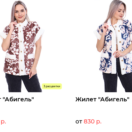
3 расцветки
 "Абигель"
Жилет "Абигель"
 р.
от
830 р.
902 р.
90
т:
Мелкий опт: