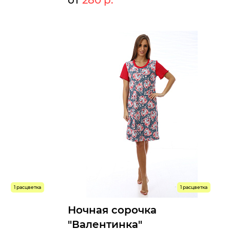
от
280 р.
0 р.
280 р.
Мелкий опт:
0 р.
280 р.
Опт:
Размеры доступны к заказу
44
46
48
50
52
54
56
58
Быстрый заказ
1 расцветка
1 расцветка
Ночная сорочка
"Валентинка"