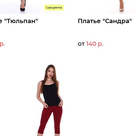
1 расцветка
е "Тюльпан"
Платье "Сандра"
р.
от
140 р.
140 р.
14
т:
Мелкий опт:
140 р.
14
Опт:
оступны к заказу
Размеры доступны к заказу
50
52
54
46
48
50
52
54
60
ыстрый заказ
Быстрый заказ