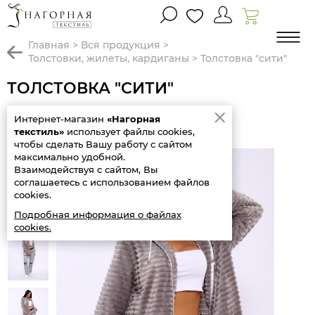
главная
>
вся продукция
>
толстовки, жилеты, кардиганы
>
толстовка "сити"
ТОЛСТОВКА "СИТИ"
Предыдущий
Следующий
Интернет-магазин
«Нагорная
товар
товар
текстиль»
использует файлы cookies,
чтобы сделать Вашу работу с сайтом
максимально удобной.
Взаимодействуя с сайтом, Вы
соглашаетесь с использованием файлов
cookies.
Подробная информация о файлах
cookies.