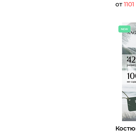
от
1101
Мелкий оп
Опт:
Размеры д
46
48
Б
Костю