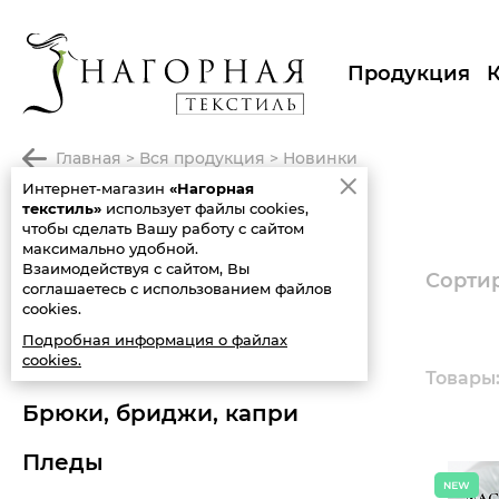
Продукция
главная
>
вся продукция
>
новинки
Интернет-магазин
«Нагорная
НОВИНКИ
текстиль»
использует файлы cookies,
чтобы сделать Вашу работу с сайтом
максимально удобной.
вся продукция
Взаимодействуя с сайтом, Вы
Сортир
соглашаетесь с использованием файлов
cookies.
новинки
Подробная информация о файлах
cookies.
распродажа
Товары:
брюки, бриджи, капри
пледы