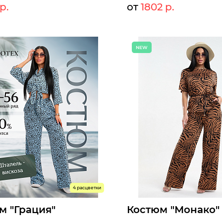
 р.
от
1802 р.
1197 р.
19
т:
Мелкий опт:
1101 р.
18
Опт:
оступны к заказу
Размеры доступны к заказу
50
52
54
56
42
44
46
48
50
52
ыстрый заказ
Быстрый заказ
4 расцветки
м "Грация"
Костюм "Монако"