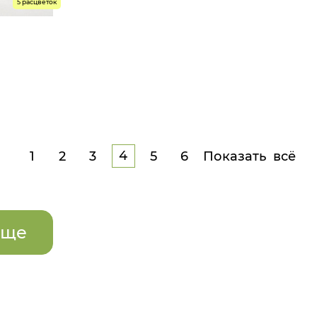
5 расцветок
4 р.
 р.
4
1
2
3
5
6
Показать всё
еще