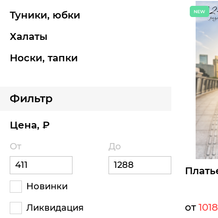
туники, юбки
Размеры д
42
44
халаты
носки, тапки
Б
Фильтр
Цена, ₽
От
До
Плать
Новинки
от
1018
Ликвидация