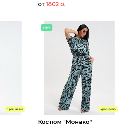
от
1802 р.
59 р.
1959 р.
Мелкий опт:
02 р.
1802 р.
Опт:
Размеры доступны к заказу
54
56
42
44
46
48
50
52
54
56
Быстрый заказ
3 расцветки
3 расцветки
Костюм "Монако"