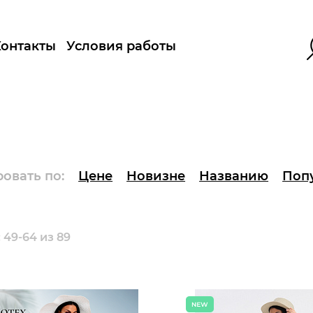
Контакты
Условия работы
овать по:
Цене
Новизне
Названию
Поп
 49-64 из 89