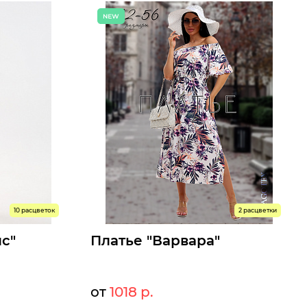
Размеры доступны к заказу
50
52
54
56
58
60
Быстрый заказ
10 расцветок
2 расцветки
с"
Платье "Варвара"
от
1018 р.