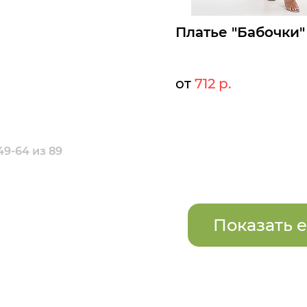
Платье "Бабочки"
от
712 р.
77
Мелкий опт:
712
Опт:
Размеры доступны к заказу
49-64 из 89
50
52
54
56
58
60
Быстрый заказ
Показать 