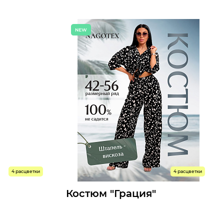
9 р.
1107 р.
Мелкий опт:
9 р.
1018 р.
Опт:
Размеры доступны к заказу
42
44
46
48
50
52
54
56
Быстрый заказ
4 расцветки
4 расцветки
Костюм "Грация"