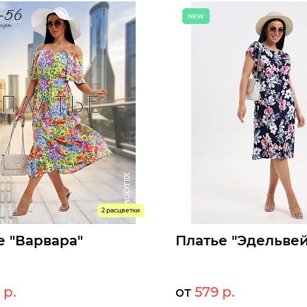
оступны к заказу
Размеры доступны к заказу
46
48
50
52
54
56
50
52
54
56
58
60
ыстрый заказ
Быстрый заказ
2 расцветки
е "Варвара"
Платье "Эдельвей
 р.
от
579 р.