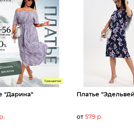
3 расцветки
е "Дарина"
Платье "Эдельвей
 р.
от
579 р.
1219 р.
62
т:
Мелкий опт:
1121 р.
57
Опт: