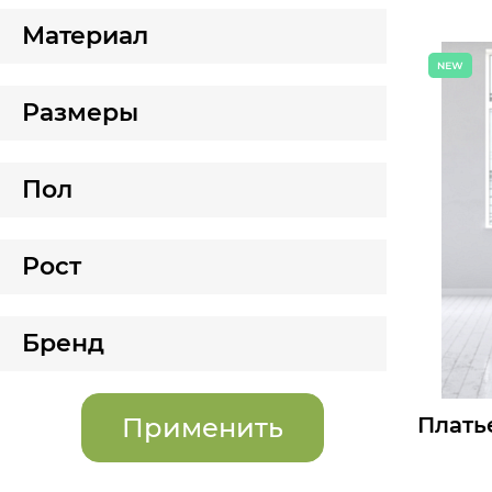
Мелкий оп
Материал
Опт:
Размеры д
Размеры
42
44
Б
Пол
Рост
Бренд
Плать