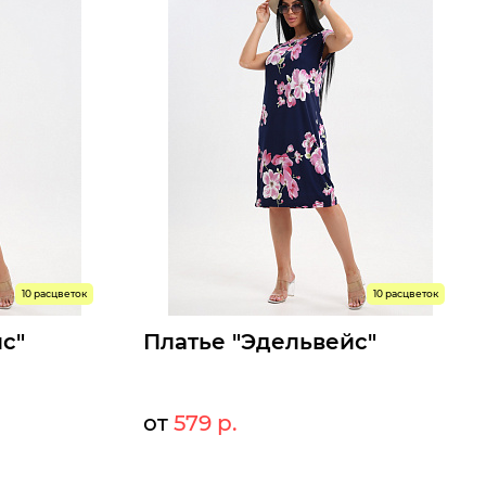
10 расцветок
10 расцветок
с"
Платье "Эдельвейс"
от
579 р.
9 р.
629 р.
Мелкий опт:
9 р.
579 р.
Опт: