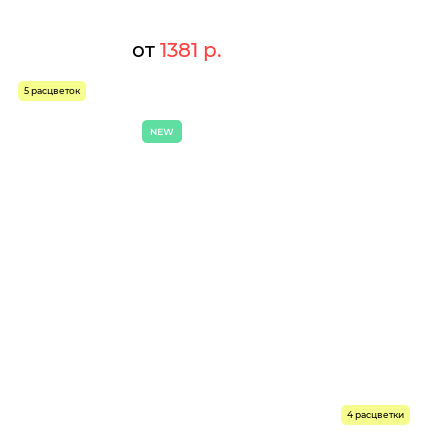
от
1381 р.
1 р.
1501 р.
Мелкий опт:
5 расцветок
1 р.
1381 р.
Опт:
Размеры доступны к заказу
46
48
50
52
54
56
Быстрый заказ
4 р.
 р.
4 расцветки