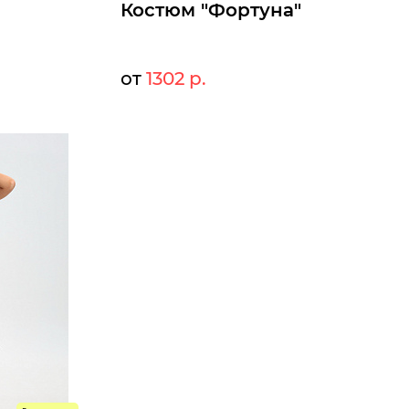
Костюм "Фортуна"
от
1302 р.
1415 р.
Мелкий опт:
1302 р.
Опт:
Размеры доступны к заказу
46
48
50
54
56
52
Быстрый заказ