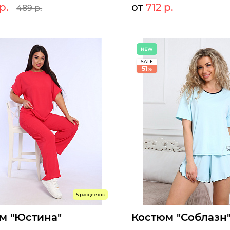
р.
от
712 р.
489 р.
140 р.
489 р.
77
т:
Мелкий опт:
140 р.
489 р.
712
Опт:
оступны к заказу
Размеры доступны к заказу
SALE
50
52
54
56
58
60
48
51
50
52
54
56
58
%
ыстрый заказ
Быстрый заказ
5 расцветок
м "Юстина"
Костюм "Соблазн