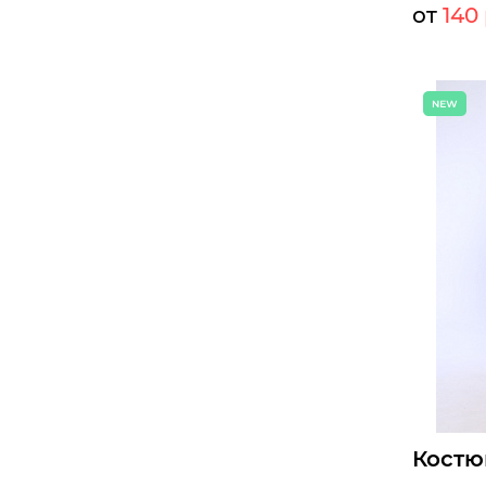
от
140 
Мелкий оп
Опт:
Размеры д
46
48
Б
Костю