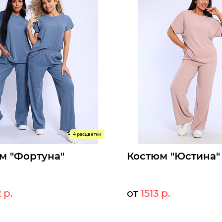
4 расцветки
м "Фортуна"
Костюм "Юстина"
 р.
от
1513 р.
1415 р.
16
т:
Мелкий опт:
1302 р.
151
Опт: