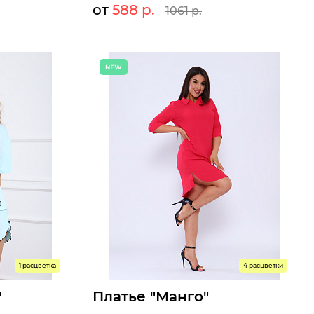
от
588 р.
1061 р.
4 р.
588 р.
1061 р.
Мелкий опт:
 р.
588 р.
1061 р.
Опт:
Размеры доступны к заказу
44
46
48
50
52
54
Быстрый заказ
1 расцветка
4 расцветки
"
Платье "Манго"