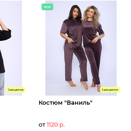
Размеры доступны к заказу
46
48
50
52
54
56
Быстрый заказ
1 расцветка
5 расцветок
Костюм "Ваниль"
от
1120 р.