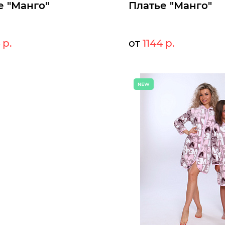
е "Манго"
Платье "Манго"
 р.
от
1144 р.
1243 р.
12
т:
Мелкий опт:
1144 р.
114
Опт:
оступны к заказу
Размеры доступны к заказу
50
52
54
56
58
60
46
48
50
52
54
56
ыстрый заказ
Быстрый заказ