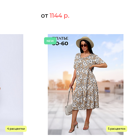
от
1144 р.
911 р.
1243 р.
Мелкий опт:
911 р.
1144 р.
Опт:
Размеры доступны к заказу
46
48
50
52
54
56
58
60
Быстрый заказ
4 расцветки
5 расцветок