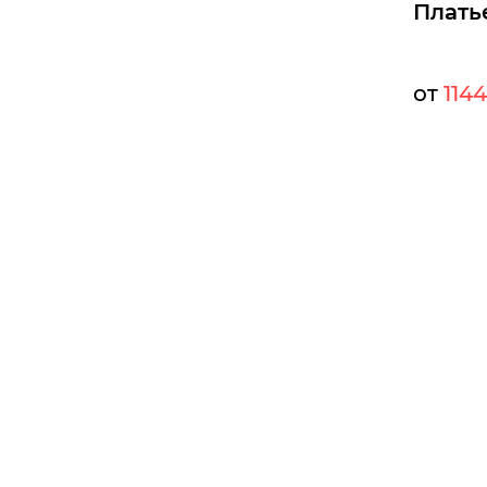
Плать
от
1144
Мелкий оп
Опт:
Размеры д
46
48
Б