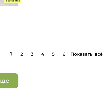
8 расцветок
2 р.
4 р.
1
2
3
4
5
6
Показать всё
54
56
еще