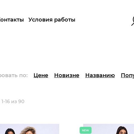
Контакты
Условия работы
овать по:
Цене
Новизне
Названию
Поп
1-16 из 90