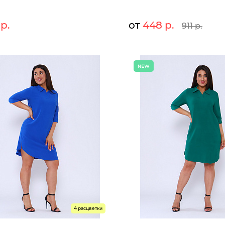
 р.
от
448 р.
911 р.
1645 р.
448 р.
т:
Мелкий опт:
1513 р.
448 р.
Опт:
оступны к заказу
Размеры доступны к заказу
48
50
52
54
56
42
44
46
48
50
52
ыстрый заказ
Быстрый заказ
4 расцветки