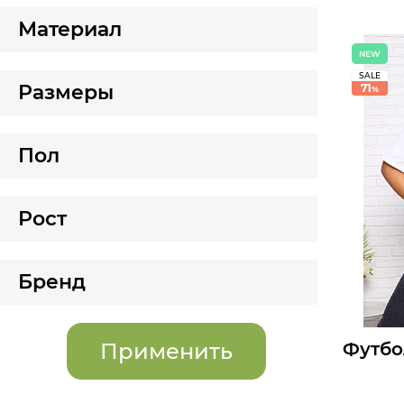
Мелкий оп
Материал
Опт:
Размеры д
SALE
Размеры
44
71
46
%
Б
Пол
Рост
Бренд
Футбо