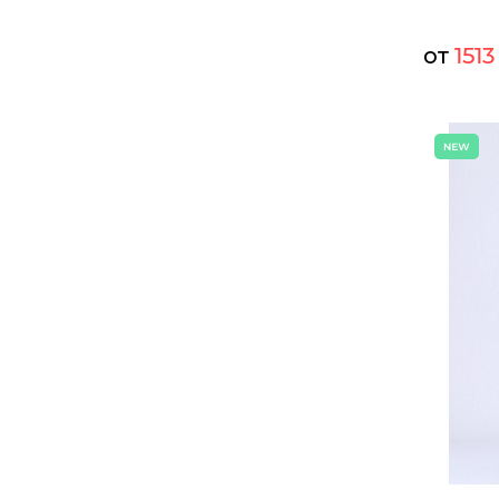
от
1513
Мелкий оп
Опт:
Размеры д
44
46
Б