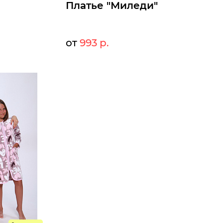
Платье "Миледи"
от
993 р.
43 р.
1079 р.
Мелкий опт:
4 р.
993 р.
Опт:
Размеры доступны к заказу
58
60
50
52
54
56
58
60
Быстрый заказ