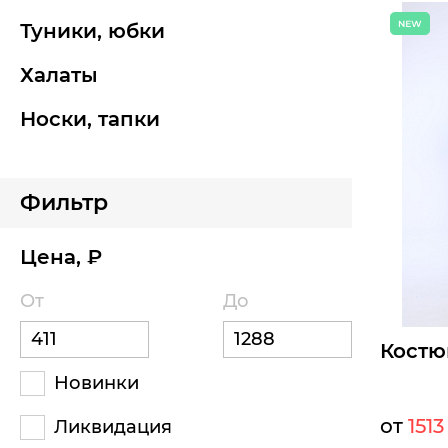
туники, юбки
Размеры д
42
44
халаты
носки, тапки
Б
Фильтр
Цена, ₽
От
До
Костю
Новинки
от
1513
Ликвидация