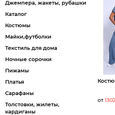
джемпера, жакеты, рубашки
каталог
костюмы
майки,футболки
текстиль для дома
ночные сорочки
пижамы
Костю
платья
сарафаны
от
1302
толстовки, жилеты,
Мелкий оп
кардиганы
Опт: