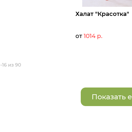
Халат "Красотка"
от
1014 р.
110
Мелкий опт:
101
Опт:
Размеры доступны к заказу
-16 из 90
42
44
46
48
50
52
Быстрый заказ
Показать 