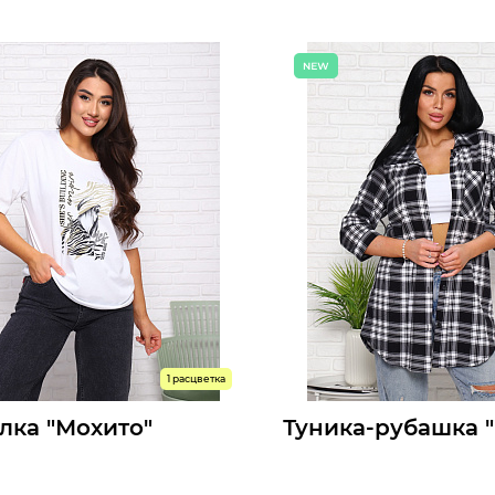
1645 р.
252 р.
т:
Мелкий опт:
1513 р.
252 р.
Опт:
оступны к заказу
Размеры доступны к заказу
48
50
52
54
56
46
48
50
52
54
56
5
ыстрый заказ
Быстрый заказ
1 расцветка
лка "Мохито"
Туника-рубашка 