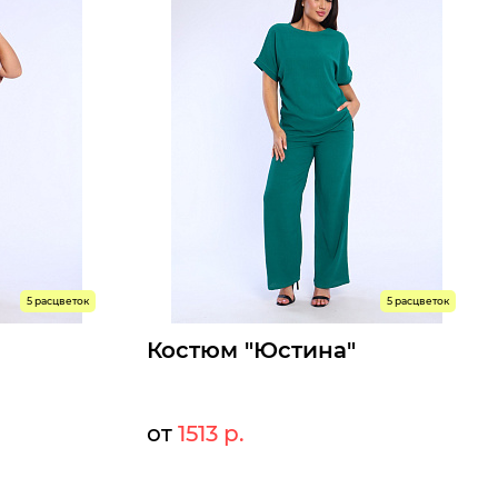
5 расцветок
5 расцветок
Костюм "Юстина"
от
1513 р.
45 р.
1645 р.
Мелкий опт:
3 р.
1513 р.
Опт: