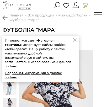
главная
>
вся продукция
>
майки,футболки
>
футболка "мара"
ФУТБОЛКА "МАРА"
Предыдущий
Следующий
Интернет-магазин
«Нагорная
товар
товар
текстиль»
использует файлы cookies,
чтобы сделать Вашу работу с сайтом
максимально удобной.
SALE
Взаимодействуя с сайтом, Вы
49
%
соглашаетесь с использованием файлов
cookies.
Подробная информация о файлах
cookies.