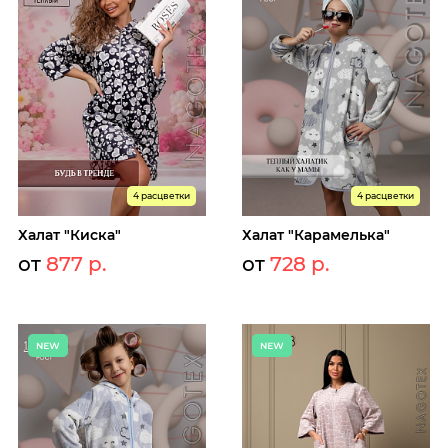
4 расцветки
4 расцветки
Халат "Киска"
Халат "Карамелька"
от
877 р.
от
728 р.