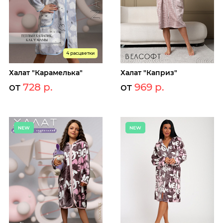
4 расцветки
Халат "Карамелька"
Халат "Каприз"
от
728 р.
от
969 р.