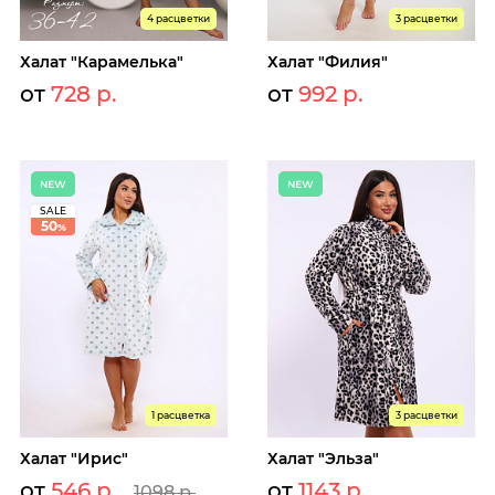
4 расцветки
3 расцветки
Халат "Карамелька"
Халат "Филия"
от
728 р.
от
992 р.
SALE
50
%
1 расцветка
3 расцветки
Халат "Ирис"
Халат "Эльза"
от
546 р.
от
1143 р.
1098 р.