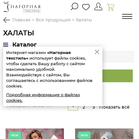
главная
>
вся продукция
>
халаты
ХАЛАТЫ
Каталог
Интернет-магазин
«Нагорная
Фильтр
текстиль»
использует файлы cookies,
чтобы сделать Вашу работу с сайтом
максимально удобной.
Взаимодействуя с сайтом, Вы
Сортировать
соглашаетесь с использованием файлов
cookies.
Подробная информация о файлах
cookies.
1
Товары: 1-16 из 41
2
3
Показать всё