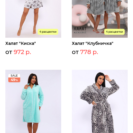
4 расцветки
4 расцветки
Халат "Киска"
Халат "Клубничка"
от
972 р.
от
778 р.
SALE
49
%