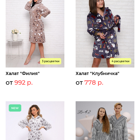
3 расцветки
4 расцветки
Халат "Филия"
Халат "Клубничка"
от
992 р.
от
778 р.