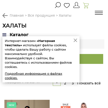
главная
>
вся продукция
>
халаты
ХАЛАТЫ
Каталог
Интернет-магазин
«Нагорная
Фильтр
текстиль»
использует файлы cookies,
чтобы сделать Вашу работу с сайтом
максимально удобной.
Взаимодействуя с сайтом, Вы
Сортировать
соглашаетесь с использованием файлов
cookies.
Подробная информация о файлах
cookies.
1
Товары: 1-16 из 41
2
3
Показать всё
SALE
54