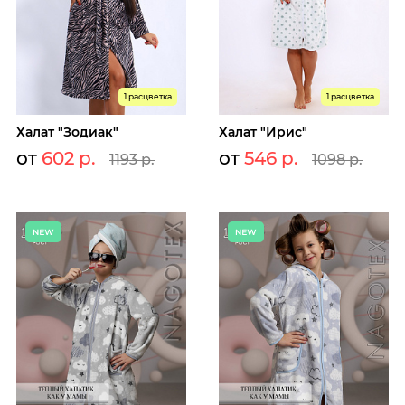
1 расцветка
1 расцветка
Халат "Зодиак"
Халат "Ирис"
от
602 р.
от
546 р.
1193 р.
1098 р.