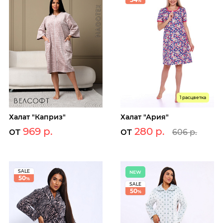
%
1 расцветка
Халат "Каприз"
Халат "Ария"
от
969 р.
от
280 р.
606 р.
SALE
50
%
SALE
50
%