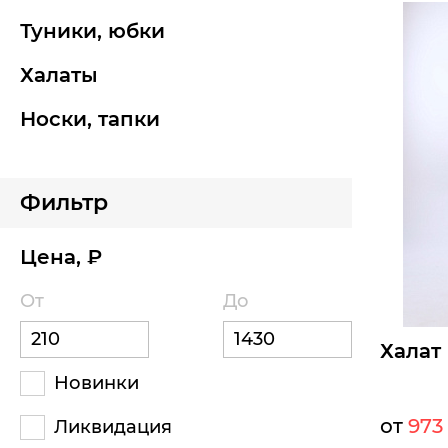
туники, юбки
Размеры д
48
50
халаты
носки, тапки
Б
Фильтр
Цена, ₽
От
До
Халат
Новинки
от
973 
Ликвидация