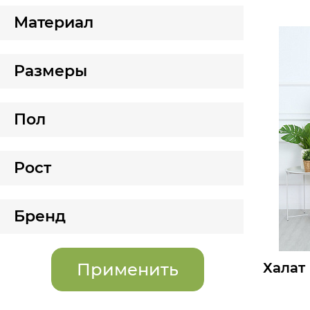
Мелкий оп
Материал
Опт:
Размеры д
Размеры
42
44
Б
Пол
Рост
Бренд
Халат