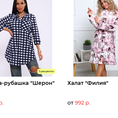
5 расцветок
а-рубашка "Шерон"
Халат "Филия"
р.
от
992 р.
774 р.
10
т:
Мелкий опт:
712 р.
99
Опт: