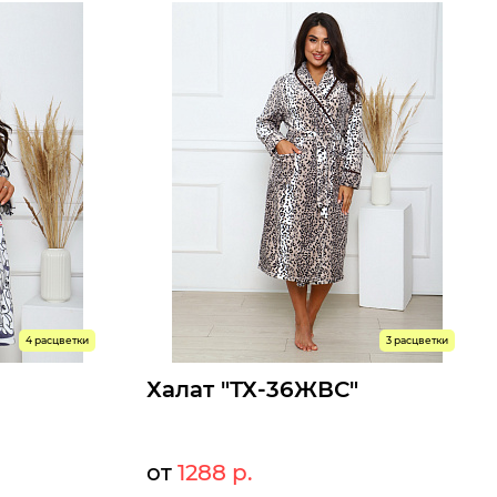
Размеры доступны к заказу
60
62
44
46
48
50
52
54
56
58
Быстрый заказ
4 расцветки
3 расцветки
Халат "ТХ-36ЖВС"
от
1288 р.