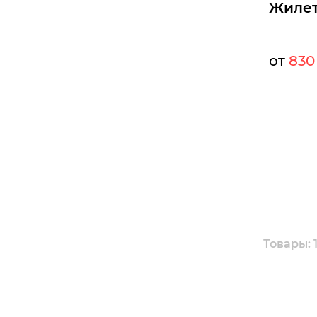
Жилет
от
830
Мелкий оп
Опт:
Размеры д
48
50
Б
Товары: 1