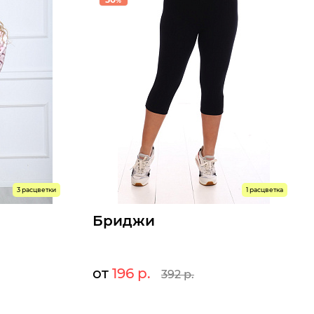
%
3 расцветки
1 расцветка
Бриджи
от
196 р.
392 р.
78 р.
196 р.
392 р.
Мелкий опт:
2 р.
196 р.
392 р.
Опт: