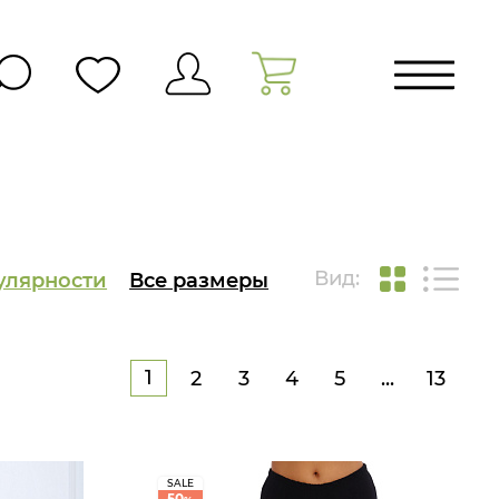
Вид:
улярности
Все размеры
1
2
3
4
5
...
13
SALE
50