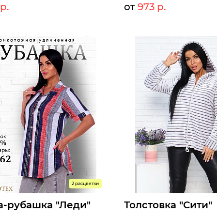
р.
от
973 р.
1058 р.
10
т:
Мелкий опт:
973 р.
97
Опт:
оступны к заказу
Размеры доступны к заказу
46
48
50
52
54
56
42
44
46
48
50
52
ыстрый заказ
Быстрый заказ
2 расцветки
а-рубашка "Леди"
Толстовка "Сити"