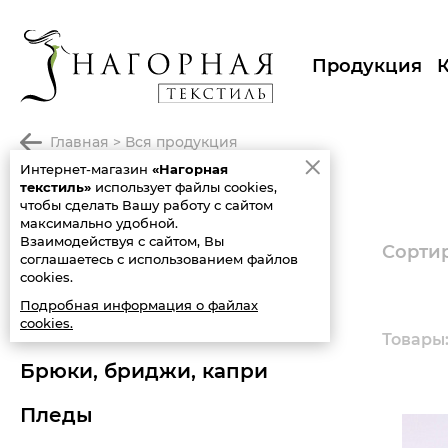
Продукция
главная
>
вся продукция
Интернет-магазин
«Нагорная
ПРОДУКЦИЯ
текстиль»
использует файлы cookies,
чтобы сделать Вашу работу с сайтом
максимально удобной.
вся продукция
Взаимодействуя с сайтом, Вы
Сортир
соглашаетесь с использованием файлов
cookies.
новинки
Подробная информация о файлах
cookies.
распродажа
Товары: 
брюки, бриджи, капри
пледы