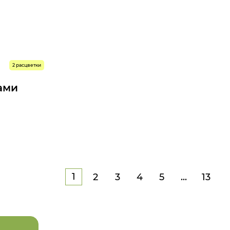
739 р.
2 расцветки
739 р.
ами
0
62
46
44
542 р.
542 р.
1
2
3
4
5
...
13