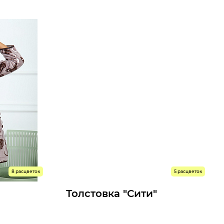
08 р.
1400 р.
Мелкий опт:
7 р.
1288 р.
Опт:
Размеры доступны к заказу
54
56
46
48
50
52
54
56
58
60
Быстрый заказ
8 расцветок
5 расцветок
Толстовка "Сити"