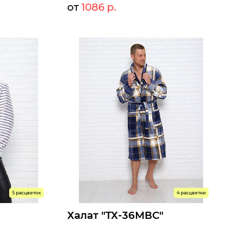
от
1086 р.
58 р.
1180 р.
Мелкий опт:
3 р.
1086 р.
Опт:
Размеры доступны к заказу
54
56
48
50
52
54
56
58
Быстрый заказ
5 расцветок
4 расцветки
Халат "ТХ-36МВС"