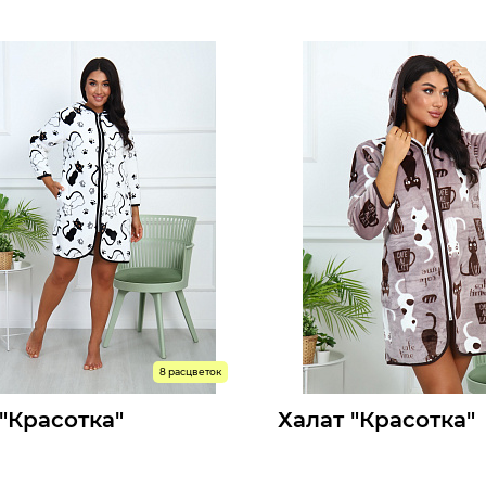
1058 р.
10
т:
Мелкий опт:
973 р.
92
Опт:
оступны к заказу
Размеры доступны к заказу
46
48
50
52
54
56
42
44
46
48
50
52
ыстрый заказ
Быстрый заказ
8 расцветок
 "Красотка"
Халат "Красотка"