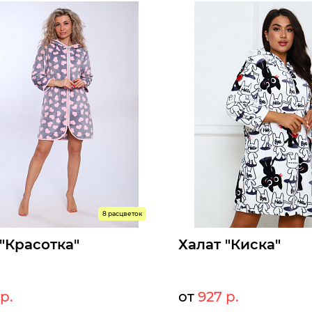
оступны к заказу
Размеры доступны к заказу
52
54
56
58
46
48
50
52
54
56
ыстрый заказ
Быстрый заказ
8 расцветок
 "Красотка"
Халат "Киска"
р.
от
927 р.