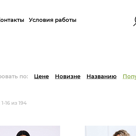
Контакты
Условия работы
овать по:
Цене
Новизне
Названию
Поп
1-16 из 194