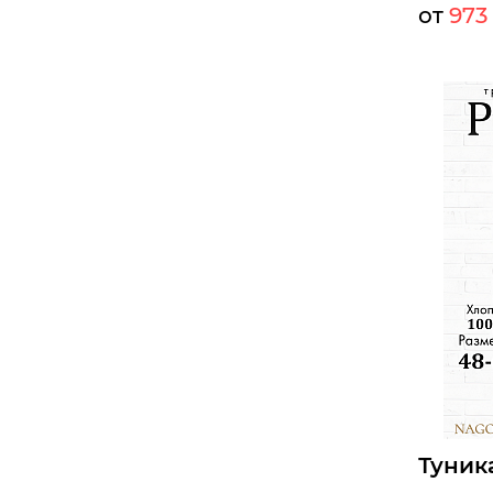
от
973 
Мелкий оп
Опт:
Размеры д
42
44
Б
Туник