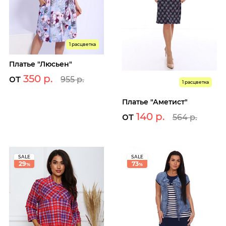
1 расцветка
Платье "Люсьен"
от
350 р.
955 р.
1 расцветка
Платье "Аметист"
от
140 р.
564 р.
SALE
SALE
29
73
%
%