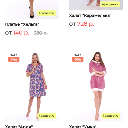
4 расцветки
1 расцветка
Халат "Карамелька"
от
728 р.
Платье "Хельга"
от
140 р.
380 р.
SALE
SALE
54
65
%
%
1 расцветка
1 расцветка
Халат "Ария"
Халат "Умка"