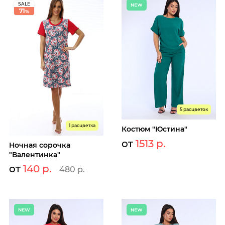
SALE
71
%
5 расцветок
1 расцветка
Костюм "Юстина"
от
1513 р.
Ночная сорочка
"Валентинка"
от
140 р.
480 р.