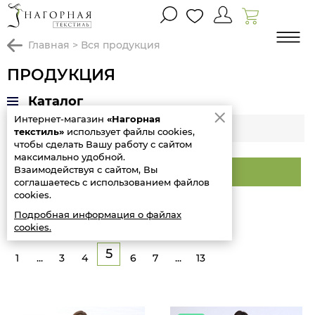
главная
>
вся продукция
ПРОДУКЦИЯ
Каталог
Интернет-магазин
«Нагорная
Фильтр
текстиль»
использует файлы cookies,
чтобы сделать Вашу работу с сайтом
максимально удобной.
Взаимодействуя с сайтом, Вы
Сортировать
соглашаетесь с использованием файлов
cookies.
Товары: 65-80 из 194
Подробная информация о файлах
cookies.
5
1
...
3
4
6
7
...
13