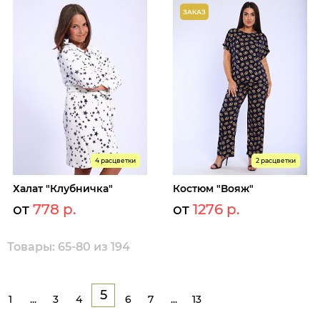
4 расцветки
2 расцветки
Халат "Клубничка"
Костюм "Вояж"
от
778 р.
от
1276 р.
Товары: 65-80 из 194
5
1
...
3
4
6
7
...
13