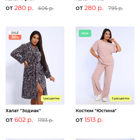
от
280 р.
от
280 р.
606 р.
795 р.
SALE
50
%
1 расцветка
5 расцветок
Халат "Зодиак"
Костюм "Юстина"
от
602 р.
от
1513 р.
1193 р.