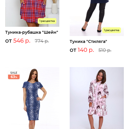
1 расцветка
1 расцветка
Туника-рубашка "Шейн"
от
546 р.
774 р.
Туника "Стиляга"
от
140 р.
510 р.
SALE
63
%